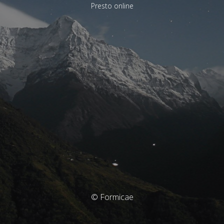
Presto online
© Formicae