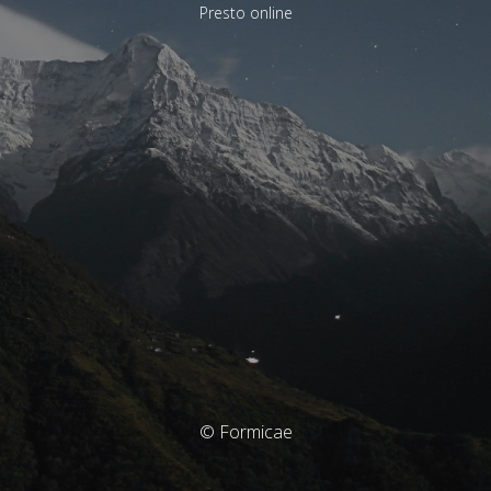
Presto online
© Formicae