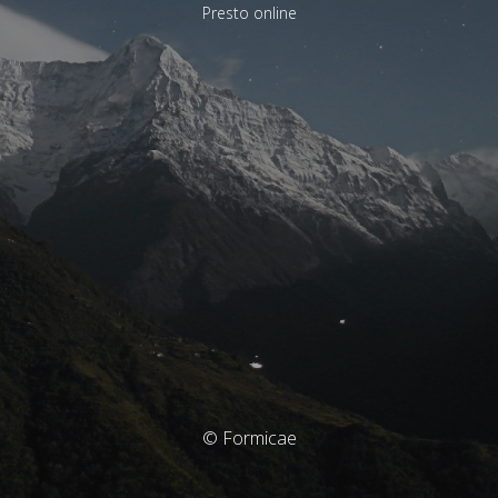
Presto online
© Formicae