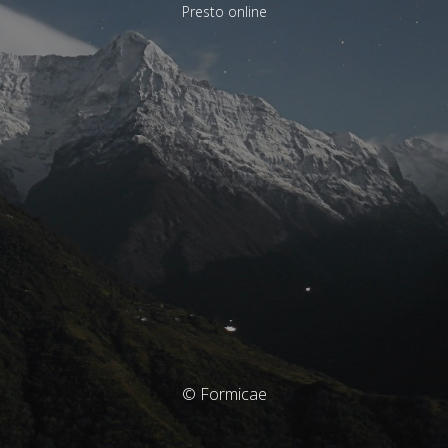
Presto online
© Formicae