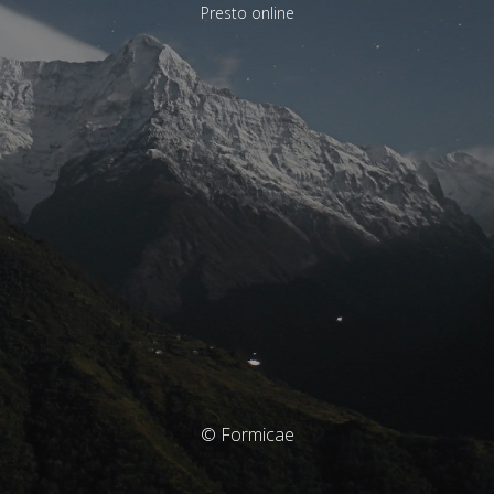
Presto online
© Formicae