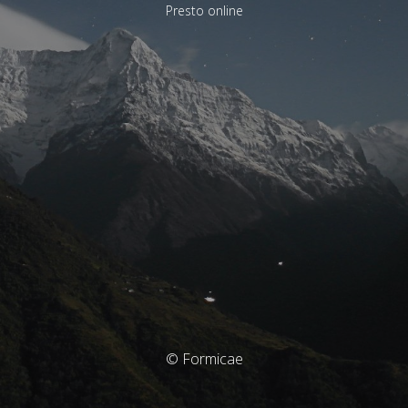
Presto online
© Formicae