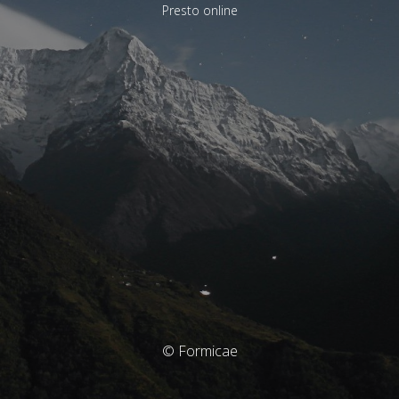
Presto online
© Formicae