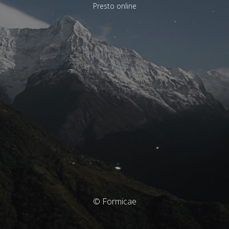
Presto online
© Formicae