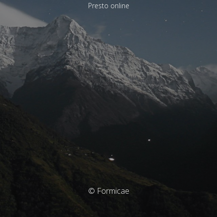
Presto online
© Formicae