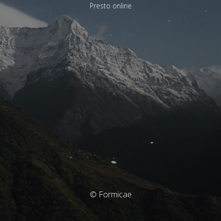
Presto online
© Formicae