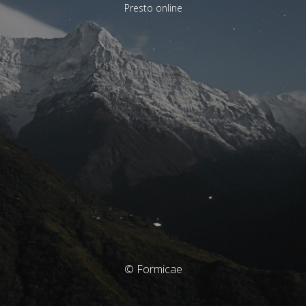
Presto online
© Formicae