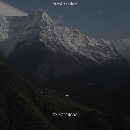
Presto online
© Formicae