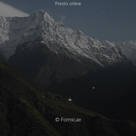
Presto online
© Formicae