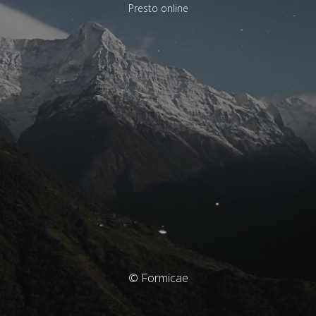
Presto online
© Formicae