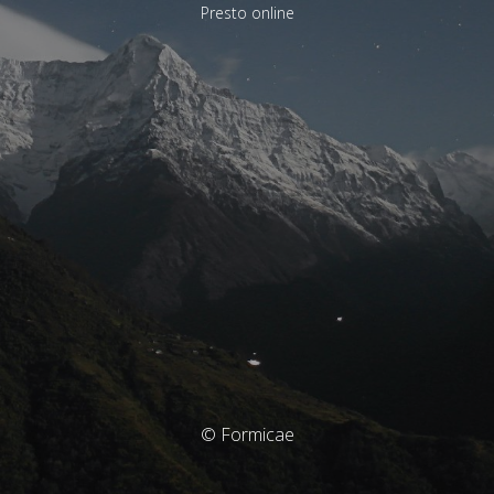
Presto online
© Formicae