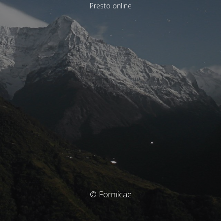
Presto online
© Formicae