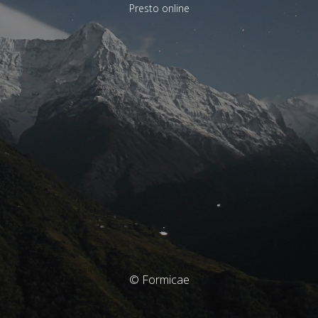
Presto online
© Formicae