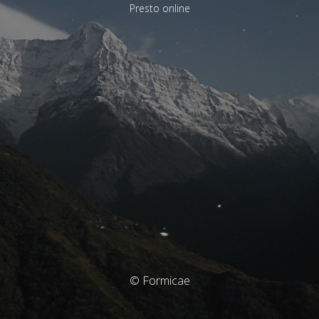
Presto online
© Formicae