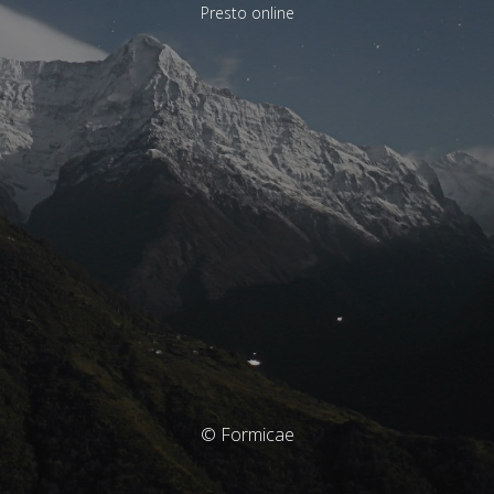
Presto online
© Formicae