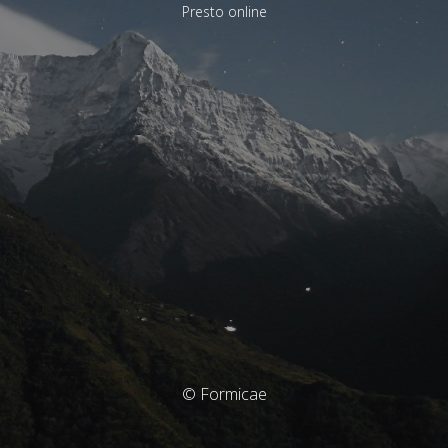
Presto online
© Formicae