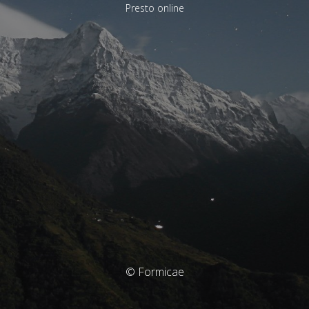
Presto online
© Formicae