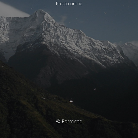
Presto online
© Formicae