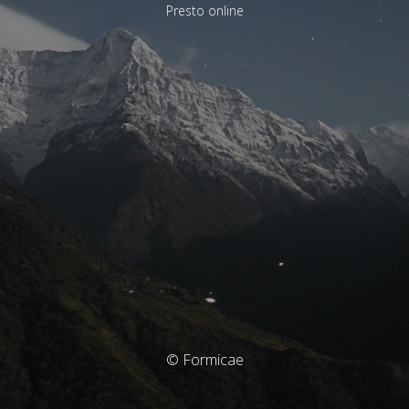
Presto online
© Formicae