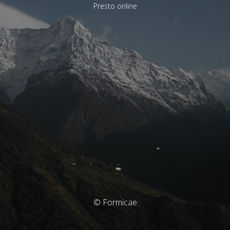
Presto online
© Formicae