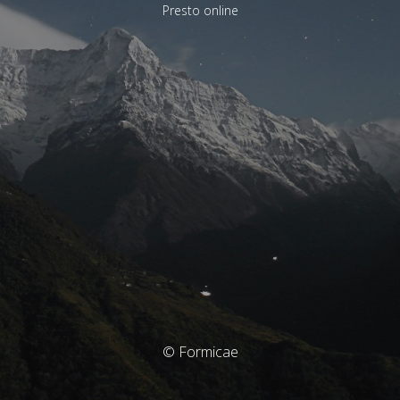
Presto online
© Formicae