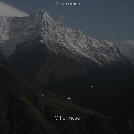
Presto online
© Formicae