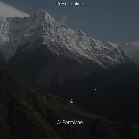
Presto online
© Formicae