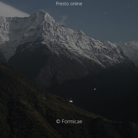
Presto online
© Formicae