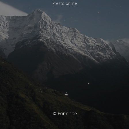
Presto online
© Formicae