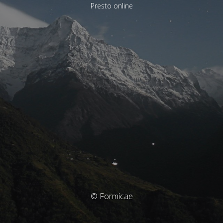
Presto online
© Formicae