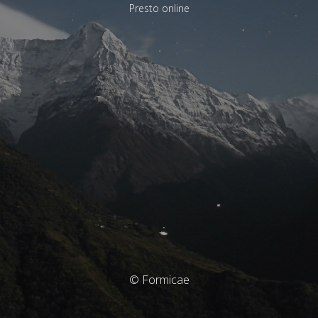
Presto online
© Formicae