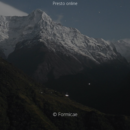
Presto online
© Formicae