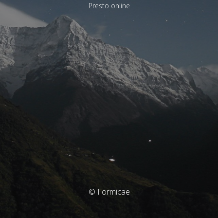
Presto online
© Formicae