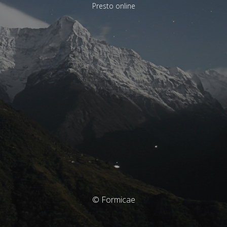
Presto online
© Formicae