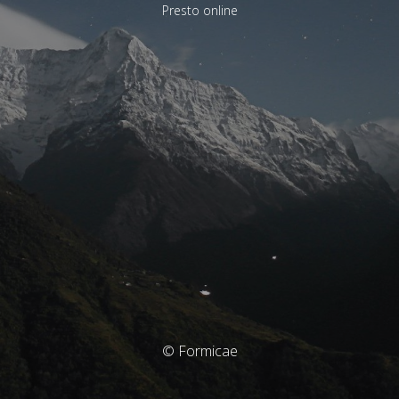
Presto online
© Formicae