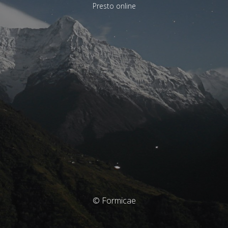
Presto online
© Formicae