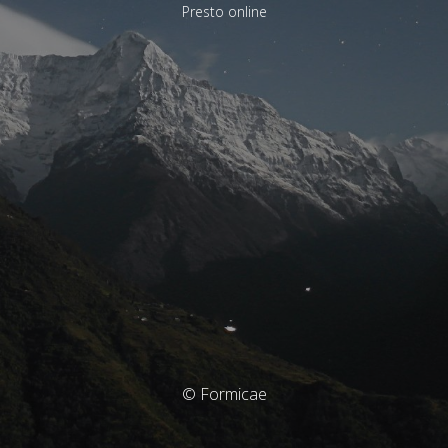
Presto online
© Formicae