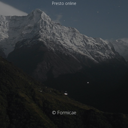
Presto online
© Formicae