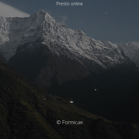
Presto online
© Formicae