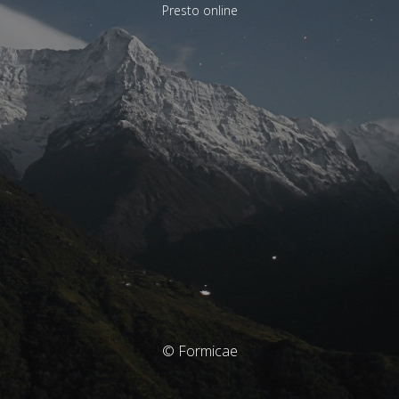
Presto online
© Formicae