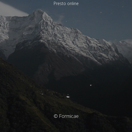
Presto online
© Formicae