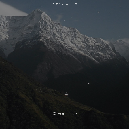
Presto online
© Formicae