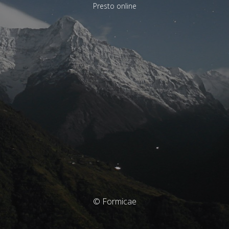
Presto online
© Formicae