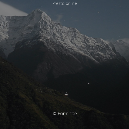
Presto online
© Formicae