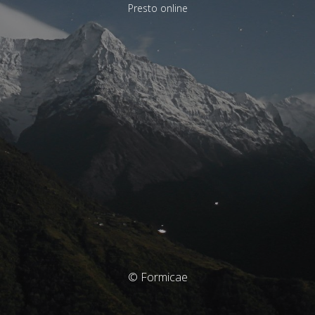
Presto online
© Formicae