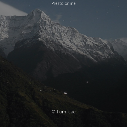
Presto online
© Formicae