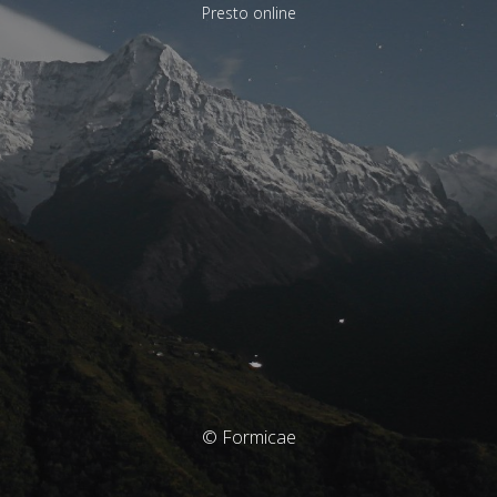
Presto online
© Formicae