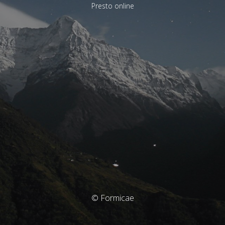
Presto online
© Formicae