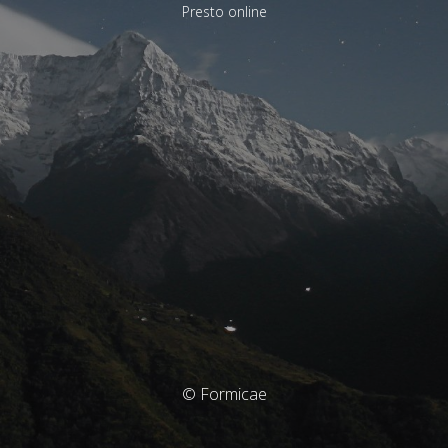
Presto online
© Formicae