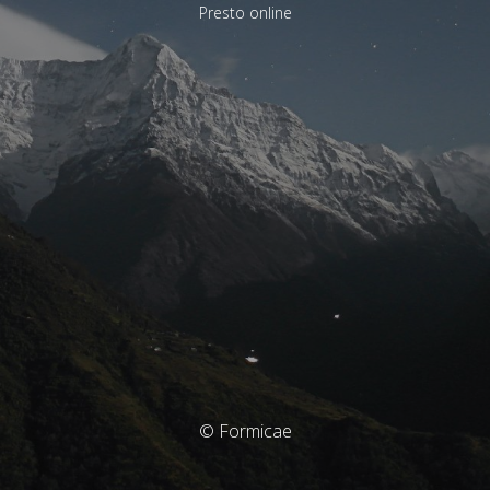
Presto online
© Formicae